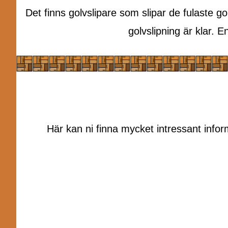
Det finns golvslipare som slipar de fulaste 
golvslipning är klar.
Här kan ni finna mycket intressant info