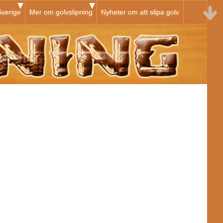
►
►
Sverige
Mer om golvslipning
Nyheter om att slipa golv