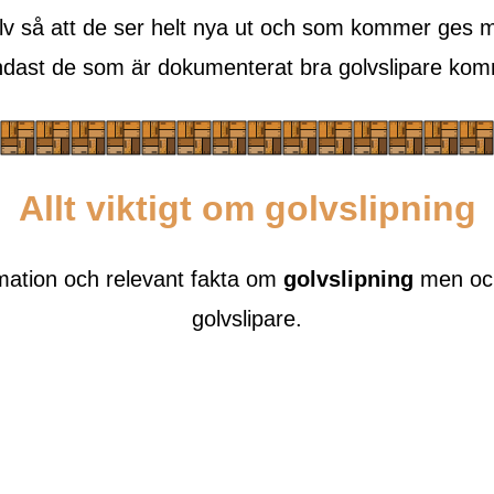
golv så att de ser helt nya ut och som kommer ges
 Endast de som är dokumenterat bra golvslipare k
Allt viktigt om golvslipning
rmation och relevant fakta om
golvslipning
men ocks
golvslipare.