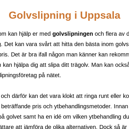
Golvslipning i Uppsala
m kan hjälp er med
golvslipningen
och flera av 
. Det kan vara svårt att hitta den bästa inom golvsl
pris. Det är bra ifall någon man känner kan reko
kan hjälpa dig att slipa ditt trägolv. Man kan ocks
lipningsföretag på nätet.
och därför kan det vara klokt att ringa runt eller ko
beträffande pris och ytbehandlingsmetoder. Innan du
 på golvet samt ha en idé om vilken ytbehandling du
ttare att jämföra de olika alternativen. Dock så är 