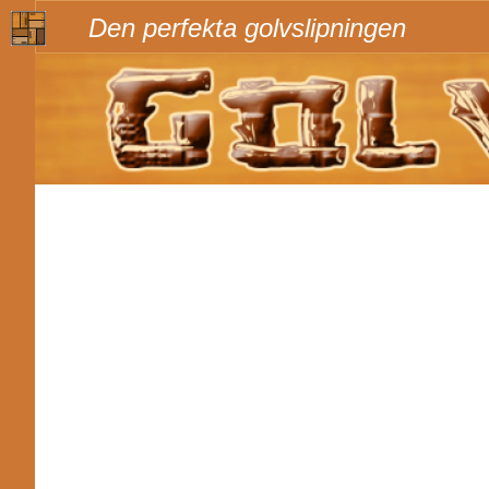
Den perfekta golvslipningen