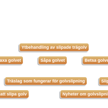
Ytbehandling av slipade trägolv
axa golvet
Såpa golvet
Betsa golv
Träslag som fungerar för golvslipning
Sli
att slipa golv
Nyheter om golvslipn