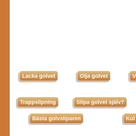
Lacka golvet
Olja golvet
V
Trappslipning
Slipa golvet själv?
Bästa golvsliparen
Kul 