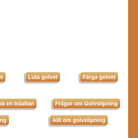
et
Luta golvet
Färga golvet
pa en träaltan
Frågor om Golvslipning
ing
Allt om golvslipning