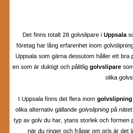
Det finns totalt 28 golvslipare i
Uppsala
so
företag har lång erfarenhet inom golvslipning
Uppsala som gärna dessutom håller ett bra 
en som är duktigt och pålitlig
golvslipare
som 
olika golvs
I Uppsala finns det flera inom
golvslipning
olika alternativ gällande
golvslipning
på nätet 
typ av golv du har, ytans storlek och formen
när du ringer och frågar om pris är det lä