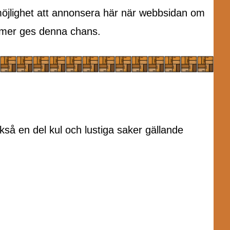
 möjlighet att annonsera här när webbsidan om
ommer ges denna chans.
å en del kul och lustiga saker gällande